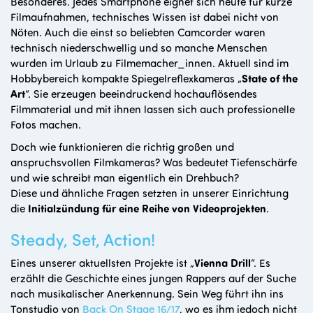
Besonderes
.
Jedes Smartphone eignet sich heute für kurze
Filmaufnahmen, technisches Wissen ist dabei nicht von
Nöten. Auch die einst so beliebten Camcorder waren
technisch niederschwellig und so manche Menschen
wurden im Urlaub zu Filmemacher_innen. Aktuell sind im
Hobbybereich kompakte Spiegelreflexkameras „
State of the
Art
“. Sie erzeugen beeindruckend hochauflösendes
Filmmaterial und mit ihnen lassen sich auch professionelle
Fotos machen.
Doch wie funktionieren die richtig großen und
anspruchsvollen Filmkameras? Was bedeutet Tiefenschärfe
und wie schreibt man eigentlich ein Drehbuch?
Diese und ähnliche Fragen setzten in unserer Einrichtung
die
Initialzündung für eine Reihe von Videoprojekten
.
Steady, Set, Action!
Eines unserer aktuellsten Projekte ist „
Vienna Drill
“. Es
erzählt die Geschichte eines jungen Rappers auf der Suche
nach musikalischer Anerkennung. Sein Weg führt ihn ins
Tonstudio von
Back On Stage 16/17
, wo es ihm jedoch nicht