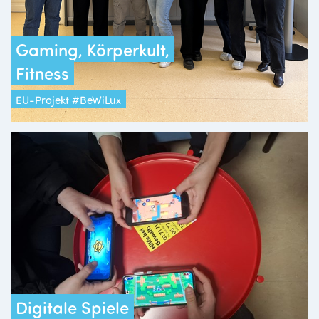
Gaming, Körperkult,
Fitness
EU-Projekt #BeWiLux
Digitale Spiele