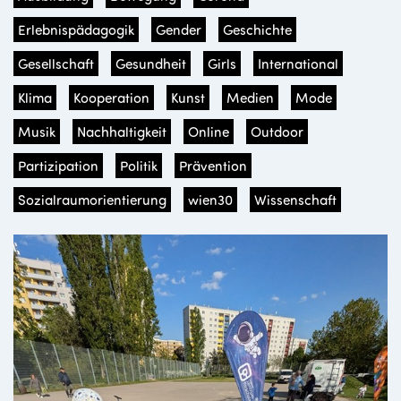
Erlebnispädagogik
Gender
Geschichte
Gesellschaft
Gesundheit
Girls
International
Klima
Kooperation
Kunst
Medien
Mode
Musik
Nachhaltigkeit
Online
Outdoor
Partizipation
Politik
Prävention
Sozialraumorientierung
wien30
Wissenschaft