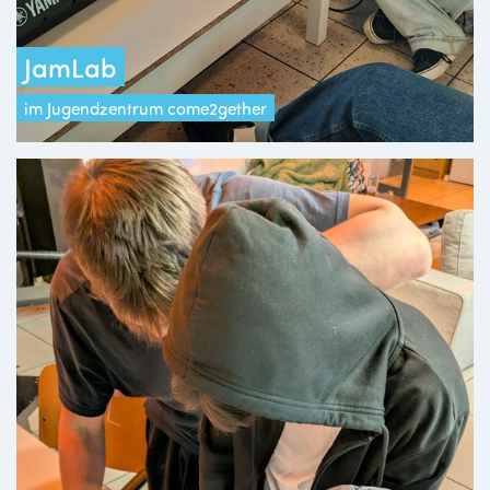
JamLab
im Jugendzentrum come2gether