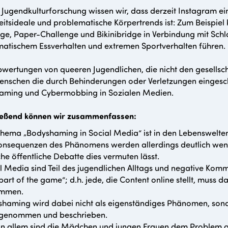
 Jugendkulturforschung wissen wir, dass derzeit Instagram 
itsideale und problematische Körpertrends ist: Zum Beispi
ge, Paper-Challenge und Bikinibridge in Verbindung mit Schl
atischem Essverhalten und extremen Sportverhalten führen.
wertungen von queeren Jugendlichen, die nicht den gesellsc
nschen die durch Behinderungen oder Verletzungen eingesch
aming und Cybermobbing in Sozialen Medien.
ießend können wir zusammenfassen:
hema „Bodyshaming in Social Media“ ist in den Lebenswelte
onsequenzen des Phänomens werden allerdings deutlich we
sche öffentliche Debatte dies vermuten lässt.
l Media sind Teil des jugendlichen Alltags und negative Komme
„part of the game“; d.h. jede, die Content online stellt, muss
mmen.
haming wird dabei nicht als eigenständiges Phänomen, sond
genommen und beschrieben.
 in allem sind die Mädchen und jungen Frauen dem Problem ge