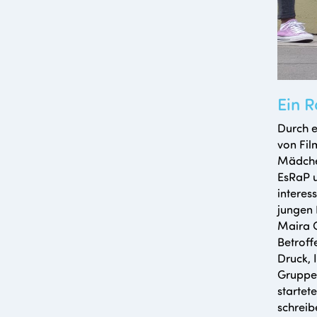
Ein 
Durch e
von Fil
Mädchen
EsRaP 
interes
jungen 
Maira C
Betroff
Druck, 
Gruppe 
startet
schreib