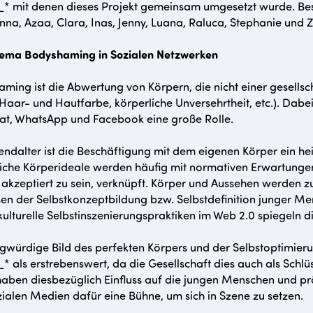
* mit denen dieses Projekt gemeinsam umgesetzt wurde. Beso
nna, Azaa, Clara, Inas, Jenny, Luana, Raluca, Stephanie und Zi
ema Bodyshaming in Sozialen Netzwerken
ming ist die Abwertung von Körpern, die nicht einer gesellsc
Haar- und Hautfarbe, körperliche Unversehrtheit, etc.). Dabe
t, WhatsApp und Facebook eine große Rolle.
endalter ist die Beschäftigung mit dem eigenen Körper ein he
iche Körperideale werden häufig mit normativen Erwartunge
akzeptiert zu sein, verknüpft. Körper und Aussehen werden zu 
en der Selbstkonzeptbildung bzw. Selbstdefinition junger Me
ulturelle Selbstinszenierungspraktiken im Web 2.0 spiegeln d
gwürdige Bild des perfekten Körpers und der Selbstoptimieru
* als erstrebenswert, da die Gesellschaft dies auch als Schlü
 haben diesbezüglich Einfluss auf die jungen Menschen und pr
ialen Medien dafür eine Bühne, um sich in Szene zu setzen.