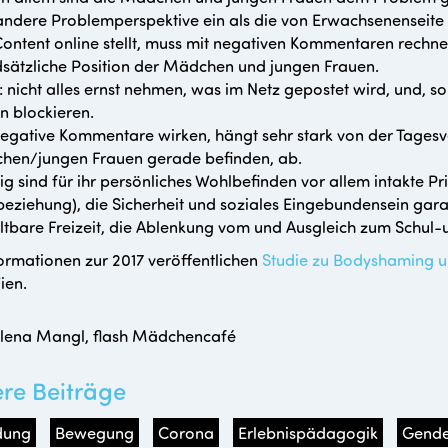
andere Problemperspektive ein als die von Erwachsenenseite g
ontent online stellt, muss mit negativen Kommentaren rechn
sätzliche Position der Mädchen und jungen Frauen.
: nicht alles ernst nehmen, was im Netz gepostet wird, und, so
in blockieren.
egative Kommentare wirken, hängt sehr stark von der Tagesve
en/jungen Frauen gerade befinden, ab.
ig sind für ihr persönliches Wohlbefinden vor allem intakte 
eziehung), die Sicherheit und soziales Eingebundensein gara
ltbare Freizeit, die Ablenkung vom und Ausgleich zum Schul-u
formationen zur 2017 veröffentlichen
Studie zu Bodyshaming u
ien.
ena Mangl, flash Mädchencafé
ere Beiträge
dung
Bewegung
Corona
Erlebnispädagogik
Gende