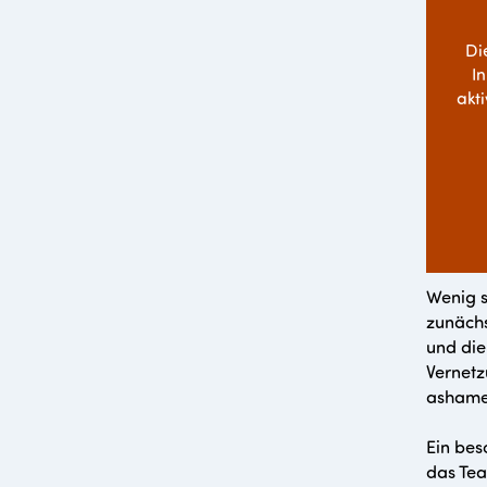
Di
I
akt
Wenig s
zunächs
und die
Vernetz
ashamed
Ein bes
das Tea