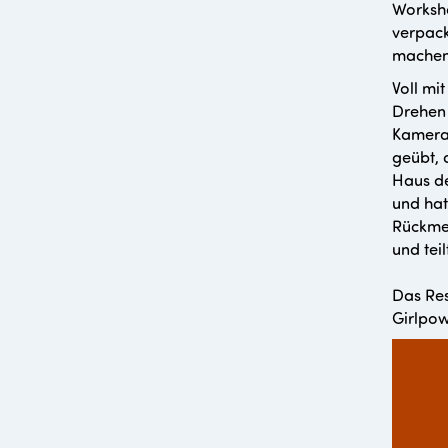
Worksho
verpack
mache
Voll m
Drehen 
Kamer
geübt, 
Haus de
und hat
Rückme
und tei
Das Res
Girlpow