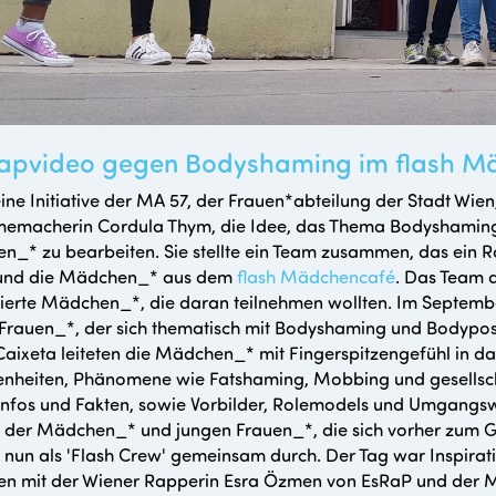
Rapvideo gegen Bodyshaming im flash M
ine Initiative der MA 57, der Frauen*abteilung der Stadt Wien
memacherin Cordula Thym, die Idee, das Thema Bodyshaming/B
_* zu bearbeiten. Sie stellte ein Team zusammen, das ein Ra
und die Mädchen_* aus dem
flash Mädchencafé
. Das Team 
sierte Mädchen_*, die daran teilnehmen wollten. Im September 
Frauen_*, der sich thematisch mit Bodyshaming und Bodypositi
aixeta leiteten die Mädchen_* mit Fingerspitzengefühl in das
enheiten, Phänomene wie Fatshaming, Mobbing und gesellsc
Infos und Fakten, sowie Vorbilder, Rolemodels und Umgangs
der Mädchen_* und jungen Frauen_*, die sich vorher zum G
e nun als 'Flash Crew' gemeinsam durch. Der Tag war Inspirati
en mit der Wiener Rapperin Esra Özmen von EsRaP und der Mu