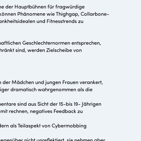
eine der Hauptbühnen für fragwürdige
el können Phänomene wie Thighgap, Collarbone-
ankheitsidealen und Fitnesstrends zu
haftlichen Geschlechternormen entsprechen,
ränkt sind, werden Zielscheibe von
n der Mädchen und jungen Frauen verankert,
niger dramatisch wahrgenommen als die
ntare sind aus Sicht der 15-bis 19- Jährigen
 damit rechnen, negatives Feedback zu
ern als Teilaspekt von Cybermobbing
genüber nicht unreflektiert, sie nehmen aber