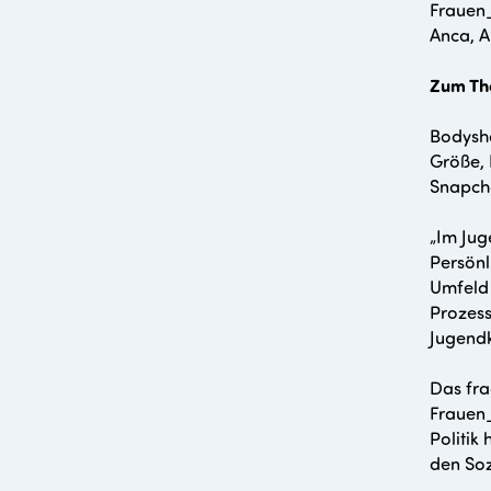
Frauen_
Anca, A
Zum Th
Bodysha
Größe, 
Snapcha
„Im Jug
Persönl
Umfeld 
Prozess
Jugendk
Das fra
Frauen_
Politik
den Soz