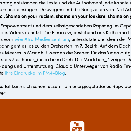
ptag entstanden die Texte und die Aufnahmen! Jede konnte 
en und einsingen. Deswegen sind die Songzeilen von 'Not As
n:
„Shame on your racism, shame on your lookism, shame on 
it Empowerment und dem selbstgeschrieben Rapsong im Gepä
des Videos genutzt. Die Filmcrew, bestehend aus Katharina L
as vom
wienXtra Medienzentrum
, unterstützte die Ideen der 
dann geht es los zu den Drehorten im 7. Bezirk. Auf dem Dac
s Meeres in Mariahilf werden die Szenen für das Video au
 stets Zuschauer_innen beim Dreh. Die Mädchen_* zeigen Du
ldung und Unterstützung. Claudia Unterweger von Radio Fm
lte
ihre Eindrücke im FM4-Blog
.
ultat kann sich sehen lassen - ein energiegeladenes Rapvi
er: