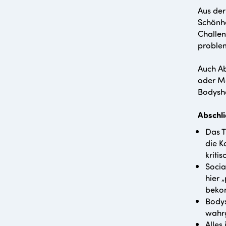
Aus der
Schönhe
Challen
problem
Auch Ab
oder Me
Bodysh
Abschl
Das T
die K
kriti
Socia
hier 
beko
Bodys
wahr
Alles