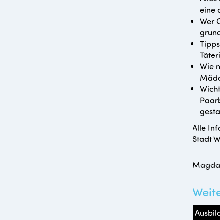
eine 
Wer C
grund
Tipps
Täter
Wie n
Mädch
Wicht
Paarb
gesta
Alle In
Stadt W
Magdal
Weit
Ausbil