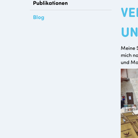
Publikationen
VE
Blog
UN
Meine S
mich n
und Mo