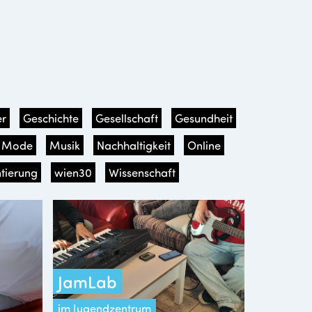
r
Geschichte
Gesellschaft
Gesundheit
Mode
Musik
Nachhaltigkeit
Online
tierung
wien30
Wissenschaft
JamLab
im Jugendzentrum