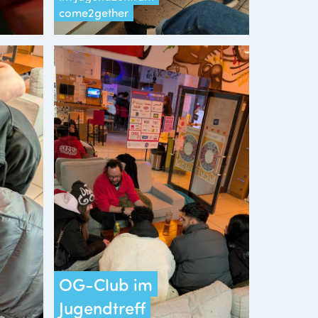
come2gether
OG-Club im
Jugendtreff