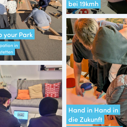
bei 19kmh
 your Park
pation in
stetten
Hand in Hand in
die Zukunft