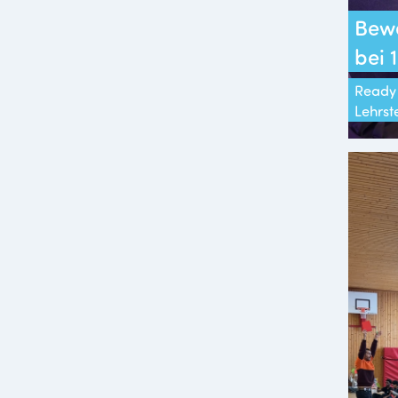
Bew
bei
Ready 
Lehrst