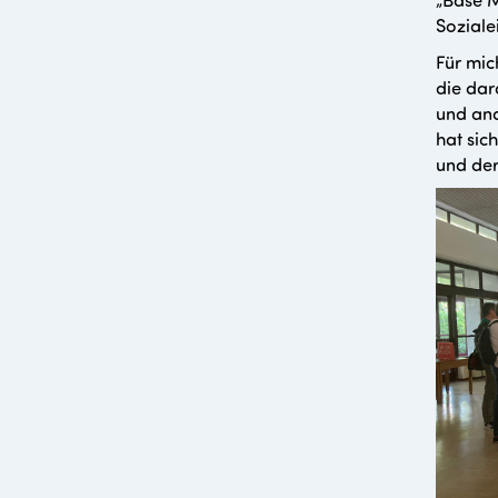
Soziale
Für mic
die dar
und and
hat sic
und der