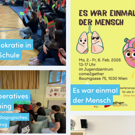
kratie in
Schule
Es war einmal
eratives
der Mensch
ing
ädagogisches
eug