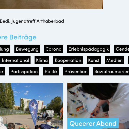
Bedi, Jugendtreff Arthaberbad
ere Beiträge
dung
Bewegung
Corona
Erlebnispädagogik
Gende
International
Klima
Kooperation
Kunst
Medien
or
Partizipation
Politik
Prävention
Sozialraumorien
Queerer Abend