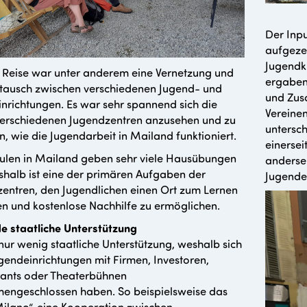
Der Inpu
aufgezei
Jugendku
r Reise war unter anderem eine Vernetzung und
ergaben
tausch zwischen verschiedenen Jugend- und
und Zus
inrichtungen. Es war sehr spannend sich die
Vereinen
verschiedenen Jugendzentren anzusehen und zu
untersch
n, wie die Jugendarbeit in Mailand funktioniert.
einersei
ulen in Mailand geben sehr viele Hausübungen
anderse
shalb ist eine der primären Aufgaben der
Jugende
entren, den Jugendlichen einen Ort zum Lernen
n und kostenlose Nachhilfe zu ermöglichen.
e staatliche Unterstützung
 nur wenig staatliche Unterstützung, weshalb sich
ugendeinrichtungen mit Firmen, Investoren,
rants oder Theaterbühnen
engeschlossen haben. So beispielsweise das
ilano“, eine Kooperation zwischen