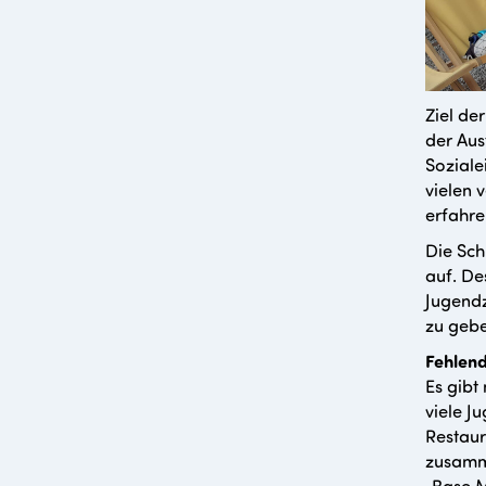
Ziel de
der Aus
Soziale
vielen 
erfahre
Die Sch
auf. De
Jugendz
zu gebe
Fehlend
Es gibt
viele J
Restau
zusamm
„Base M