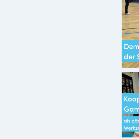
Demo
der 
Koop
Gam
als p
Werkz