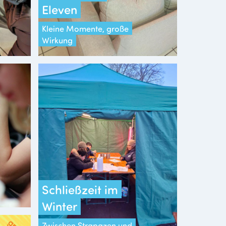
Eleven
Kleine Momente, große
Wirkung
Schließzeit im
Winter
Zwischen Strapazen und