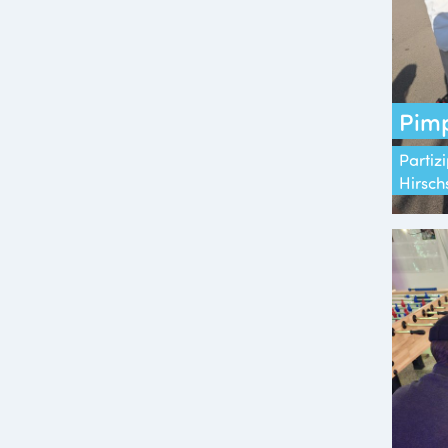
Pimp
Partizi
Hirsch