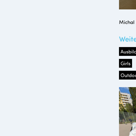
Michal 
Weit
Ausbil
Girls
Outdo