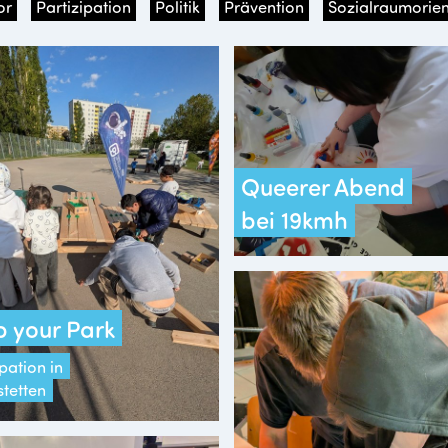
or
Partizipation
Politik
Prävention
Sozialraumorien
Queerer Abend
bei 19kmh
 your Park
pation in
stetten