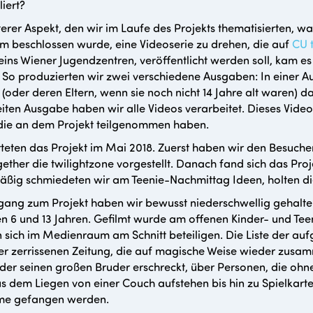
iert?
terer Aspekt, den wir im Laufe des Projekts thematisierten, w
 beschlossen wurde, eine Videoserie zu drehen, die auf
CU 
eins Wiener Jugendzentren, veröffentlicht werden soll, kam 
So produzierten wir zwei verschiedene Ausgaben: In einer A
h (oder deren Eltern, wenn sie noch nicht 14 Jahre alt waren) da
iten Ausgabe haben wir alle Videos verarbeitet. Dieses Video
 die an dem Projekt teilgenommen haben.
rteten das Projekt im Mai 2018. Zuerst haben wir den Besuch
ther die twilightzone vorgestellt. Danach fand sich das Pro
ßig schmiedeten wir am Teenie-Nachmittag Ideen, holten d
ang zum Projekt haben wir bewusst niederschwellig gehalten
n 6 und 13 Jahren. Gefilmt wurde am offenen Kinder- und Tee
 sich im Medienraum am Schnitt beteiligen. Die Liste der auf
er zerrissenen Zeitung, die auf magische Weise wieder zusam
der seinen großen Bruder erschreckt, über Personen, die oh
s dem Liegen von einer Couch aufstehen bis hin zu Spielkart
me gefangen werden.