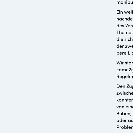
manipul
Ein wei
nachdem
des Ver
Thema. 
die sic
der zwe
bereit,
Wir sta
come2ge
Regelmä
Den Zug
zwische
konnten
von ein
Buben, 
oder au
Proble