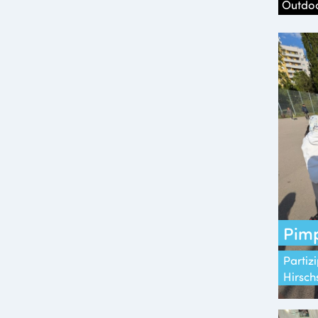
Outdo
Pimp
Partizi
Hirsch