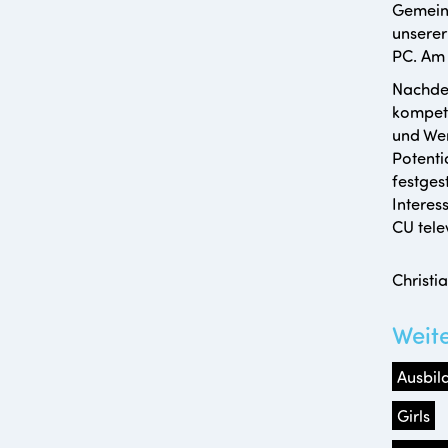
Gemeins
unserer
PC. Am 
Nachdem
kompete
und Wer
Potenti
festges
Interes
CU tele
Christ
Weit
Ausbil
Girls