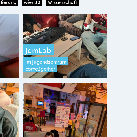
tierung
wien30
Wissenschaft
JamLab
im Jugendzentrum
come2gether