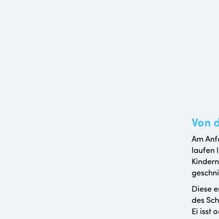
Von 
Am Anfa
laufen 
Kindern
geschni
Diese e
des Sch
Ei isst