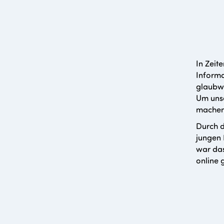
In Zeit
Informa
glaubwü
Um unse
machen,
Durch d
jungen
war das
online 